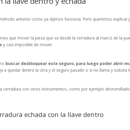
 la llave dentro y echada
 método anterior como ya dijimos funciona. Pero queremos explicar
ienes que mover la pieza que va desde la cerradura al marco de la pu
do
y casi imposible de mover.
ero
buscar desbloquear este seguro, para luego poder abrir m
ega a quedar dentro la otra y el seguro pasado o si no llama y solicita 
a cerradura con otros instrumentos, como por ejemplo destornillador
erradura echada con la llave dentro