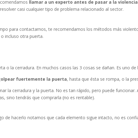
e recomendamos
llamar a un experto antes de pasar a la violencia
esolver casi cualquier tipo de problema relacionado al sector.
iempo para contactarnos, te recomendamos los métodos más violent
 o incluso otra puerta.
erta o la cerradura. En muchos casos las 3 cosas se dañan. Es uno de
golpear fuertemente la puerta
, hasta que ésta se rompa, o la pres
ar la cerradura y la puerta. No es tan rápido, pero puede funcionar. 
s, sino tendrás que comprarla (no es rentable).
uego de hacerlo notamos que cada elemento sigue intacto, no es confia